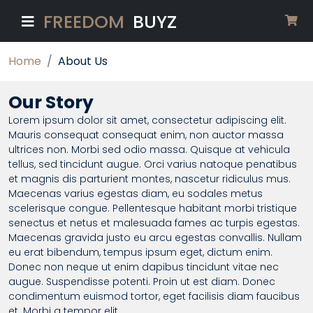
FREEDOM
BUYZ
Home
About Us
Our Story
Lorem ipsum dolor sit amet, consectetur adipiscing elit.
Mauris consequat consequat enim, non auctor massa
ultrices non. Morbi sed odio massa. Quisque at vehicula
tellus, sed tincidunt augue. Orci varius natoque penatibus
et magnis dis parturient montes, nascetur ridiculus mus.
Maecenas varius egestas diam, eu sodales metus
scelerisque congue. Pellentesque habitant morbi tristique
senectus et netus et malesuada fames ac turpis egestas.
Maecenas gravida justo eu arcu egestas convallis. Nullam
eu erat bibendum, tempus ipsum eget, dictum enim.
Donec non neque ut enim dapibus tincidunt vitae nec
augue. Suspendisse potenti. Proin ut est diam. Donec
condimentum euismod tortor, eget facilisis diam faucibus
et. Morbi a tempor elit.